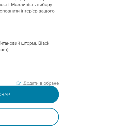
ості. Можливість вибору
оповнити інтер'єр вашого
(Титановий шторм), Black
ант).
Додати в обране
ОВАР