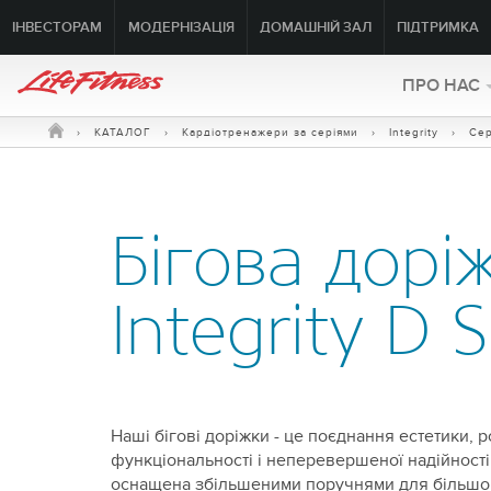
ІНВЕСТОРАМ
МОДЕРНІЗАЦІЯ
ДОМАШНІЙ ЗАЛ
ПІДТРИМКА
ПРО HAC
›
КАТАЛОГ
›
Кардіотренажери за серіями
›
Integrity
›
Сер
Бігова дорі
Integrity D 
Наші бігові доріжки - це поєднання естетики, 
функціональності і неперевершеної надійності
оснащена збільшеними поручнями для більшог