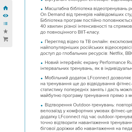
Масштабна бібліотека відеотренувань ро
On Demand від тренерів найвідоміших сту
Бібліотека програм постійно поповнюється
40 хвилин різної інтенсивності та спрямов
до повноцінного ВІІТ-класу.
Перегляд відео та ТВ онлайн: ексклюзи
найпопулярніших російських відеосервісі
доступ до глобальних ресурсів: Netflix, BBC
Новий інтерфейс екрану Performance Ru
інтервальних тренувань, як в індивідуальн
Мобільний додаток LFconnect дозволяє 
на тренування ще до відвідування фітнес
статистику попередніх занять і дасть мож
майбутню програму тренування прямо з м
Відтворення Outdoor-тренувань: повторі
велозаїзд у комфортних умовах фітнес-це
додатку LFconnect під час outdoor-тренув
точно відтворити навантаження тренуванн
бігової доріжки або навантаження на педал