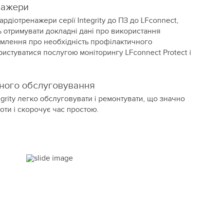
нажери
рдіотренажери серії Integrity до ПЗ до LFconnect,
ь отримувати докладні дані про використання
омлення про необхідність профілактичного
истуватися послугою моніторингу LFconnect Protect і
чного обслуговування
egrity легко обслуговувати і ремонтувати, що значно
оти і скорочує час простою.