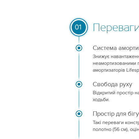
Переваг
01
Система аморти
Знижує навантаження
неамортизованими п
амортизаторів Lifes
Свобода руху
Відкритий простір н
ходьби.
Простір для бігу
Такі переваги констр
полотно (56 см), оц