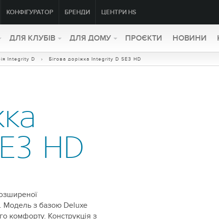
КОНФІГУРАТОР
БРЕНДИ
ЦЕНТРИ HS
ДЛЯ КЛУБІВ
ДЛЯ ДОМУ
ПРОЄКТИ
НОВИНИ
ія Integrity D
› Бігова доріжка Integrity D SE3 HD
жка
SE3 HD
розширеної
. Модель з базою Deluxe
о комфорту. Конструкція з