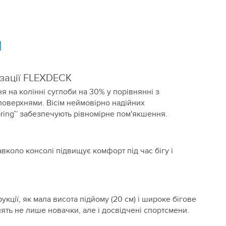
и
зації FLEXDECK
 на колінні суглоби на 30% у порівнянні з
оверхнями. Вісім неймовірно надійних
pring™ забезпечують рівномірне пом'якшення.
авколо консолі підвищує комфорт під час бігу і
укції, як мала висота підйому (20 см) і широке бігове
інять не лише новачки, але і досвідчені спортсмени.