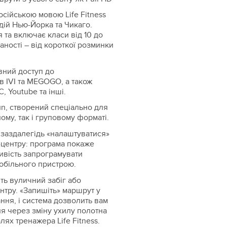
сійською мовою Life Fitness
дій Нью-Йорка та Чикаго.
 та включає класи від 10 до
аності – від короткої розминки
вний доступ до
в IVI та MEGOGO, а також
, Youtube та інші.
n, створений спеціально для
ому, так і груповому форматі.
заздалегідь «налаштуватися»
-центру: програма покаже
ливість запрограмувати
обільного пристрою.
ть вуличний забіг або
нтру. «Запишіть» маршрут у
ання, і система дозволить вам
я через зміну ухилу полотна
ях тренажера Life Fitness.