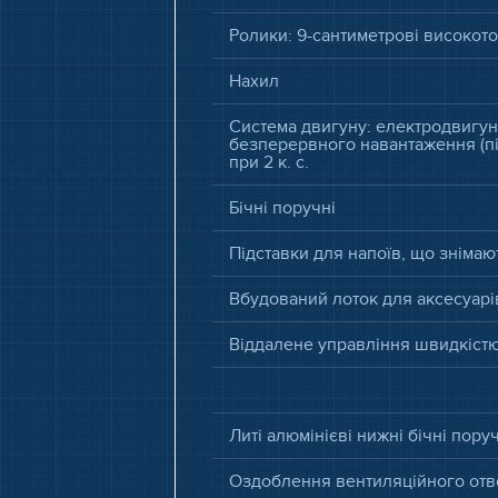
Ролики: 9-сантиметрові високоточ
Нахил
Система двигуну: електродвигун 
безперервного навантаження (пік
при 2 к. с.
Бічні поручні
Підставки для напоїв, що знімаю
Вбудований лоток для аксесуарі
Віддалене управління швидкістю
Литі алюмінієві нижні бічні пору
Оздоблення вентиляційного отво