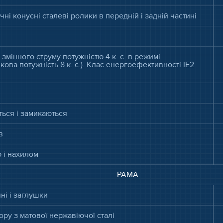
ні конусні сталеві ролики в передній і задній частині
змінного струму потужністю 4 к. с. в режимі
ова потужність 8 к. с.). Клас енергоефективності IE2
ться і замикаються
в
 і нахилом
РАМА
чні і заглушки
ру з матової нержавіючої сталі