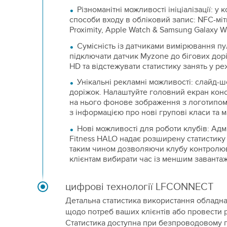
Різноманітні можливості ініціалізації: у
способи входу в обліковий запис: NFC-мітк
Proximity, Apple Watch & Samsung Galaxy W
Сумісність із датчиками вимірювання п
підключати датчик Myzone до бігових дорі
HD та відстежувати статистику занять у ре
Унікальні рекламні можливості: слайд-ш
доріжок. Налаштуйте головний екран кон
на нього фонове зображення з логотипом
з інформацією про нові групові класи та м
Нові можливості для роботи клубів: Адм
Fitness HALO надає розширену статистику
таким чином дозволяючи клубу контролюва
клієнтам вибирати час із меншим заванта
цифрові технології LFCONNECT
Детальна статистика використання обладн
щодо потреб ваших клієнтів або провести 
Статистика доступна при безпроводовому 