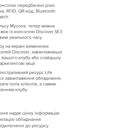
 консолях передбачені різні
а, RFID, QR-код, Bluetooth
atch.
ульсу Myzone: тепер можна
жок із консоллю Discover SE3
жимі реального часу.
оу на екрані вимкнених
солей Discover, завантаживши
 вашого клубу або слайдшоу
аркетингові акції.
іністративний ресурс Life
 із завантаження обладнання,
ти потік клієнтів, а самим
женням клубу.
ання надає цінну інформацію
ротацію обладнання.
підключенні до ресурсу