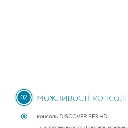
можливості консолі
02
консоль DISCOVER SE3 HD
Віртуальні екскурсії Lifescape: відеомар