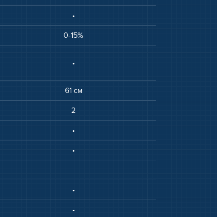
•
0-15%
•
61 см
2
•
•
•
•