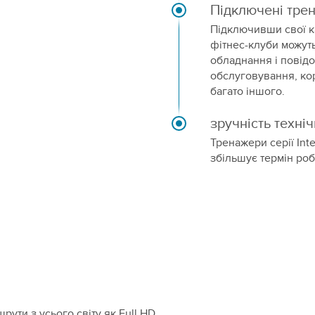
Підключені тре
Підключивши свої ка
фітнес-клуби можут
обладнання і повід
обслуговування, кор
багато іншого.
зручність техні
Тренажери серії Int
збільшує термін роб
шрути з усього світу як Full HD