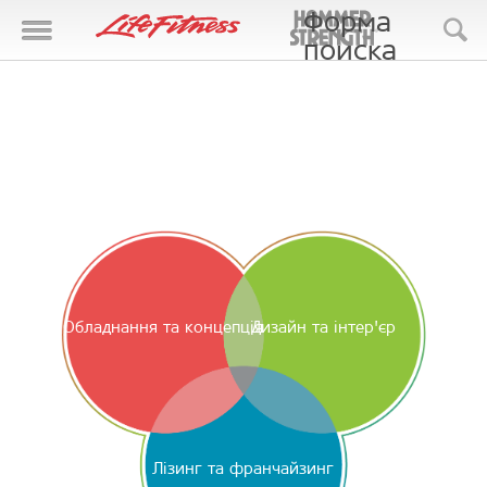
Форма
поиска
Поиск
Обладнання та концепція
Дизайн та інтер'єр
Лізинг та франчайзинг