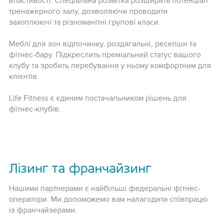
властивості. Спеціальна розмітка розширить потенціал
тренажерного залу, дозволяючи проводити
захоплюючі та різноманітні групові класи.
Меблі для зон відпочинку, роздягальні, ресепшн та
фітнес-бару. Підкреслить преміальний статус вашого
клубу та зробить перебування у ньому комфортним для
клієнтів.
Life Fitness є єдиним постачальником рішень для
фітнес-клубів.
Лізинг та франчайзинг
Нашими партнерами є найбільші федеральні фітнес-
оператори. Ми допоможемо вам налагодити співпрацю
із франчайзерами.