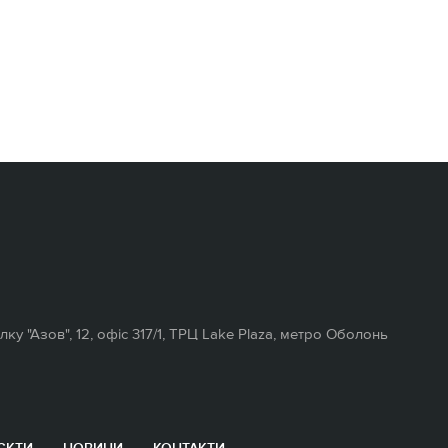
полку "Азов", 12, офіс 317/1, ТРЦ Lake Plaza, метро Оболонь