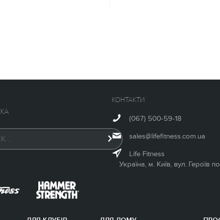
ефективні тренування. Три
жка HD TREAD, велотренажер HD AIR
RC – стануть вашими незамінними
льних, ВІІТ або кросфіт
КОНТАКТИ
МЕНТ
КА
(067) 500-59-18
sales@lifefitness.com.ua
Life Fitness
Україна, м. Київ, вул. Героїв 
У