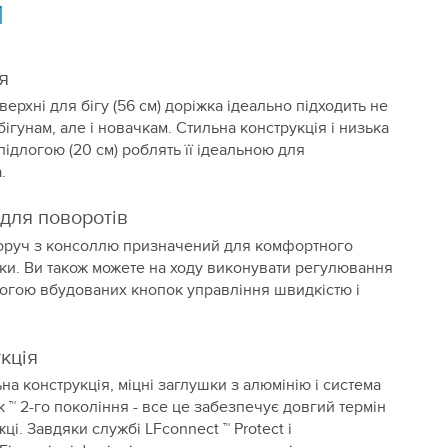
и
я
ерхні для бігу (56 см) доріжка ідеально підходить не
бігунам, але і новачкам. Стильна конструкція і низька
підлогою (20 см) роблять її ідеальною для
.
 для поворотів
поруч з консоллю призначений для комфортного
ки. Ви також можете на ходу виконувати регулювання
огою вбудованих кнопок управління швидкістю і
кція
а конструкція, міцні заглушки з алюмінію і система
k ™ 2-го покоління - все це забезпечує довгий термін
ці. Завдяки службі LFconnect ™ Protect і