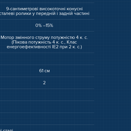
9-сантиметрові високоточні конусні
сталеві ролики у передній і задній частині
0% –15%
Мотор змінного струму потужністю 4 к. с.
(Пікова потужність 4 к. с., Клас
енергоефективності IE2 при 2 к. с.)
61 см
2
 сталі