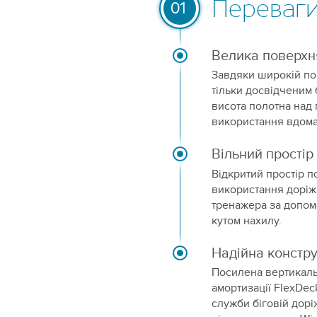
Переваг
01
Велика поверхн
Завдяки широкій пов
тільки досвідченим 
висота полотна над 
використання вдома
Вільний простір
Відкритий простір 
використання доріж
тренажера за допом
кутом нахилу.
Надійна констру
Посилена вертикальн
амортизації FlexDec
служби біговій доріж