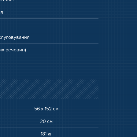
ня
бслуговування
них речовин)
56 x 152 см
20 см
181 кг