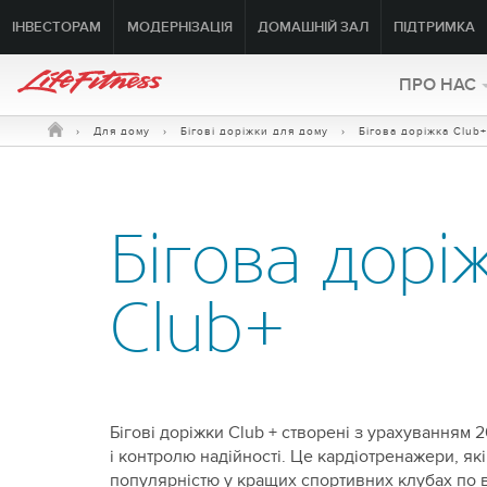
ІНВЕСТОРАМ
МОДЕРНІЗАЦІЯ
ДОМАШНІЙ ЗАЛ
ПІДТРИМКА
ПРО HAC
›
Для дому
›
Бігові доріжки для дому
› Бігова доріжка Club+
Бігова дорі
Club+
Бігові доріжки Club + створені з урахуванням 
і контролю надійності. Це кардіотренажери, як
популярністю у кращих спортивних клубах по в