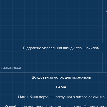
Віддалене управління швидкістю і нахилом
 замикаються
Вбудований лоток для аксесуарів
РАМА
Нижні бічні поручні і заглушки з литого алюмінію
Оздоблення вентиляційного отвору з матової нержавіючої