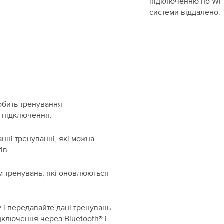
підключенню по Wi-F
системи віддалено.
обить тренування
 підключення.
нні тренуванні, які можна
ів.
м тренувань, які оновлюються
 і передавайте дані тренувань
дключення через Bluetooth® і