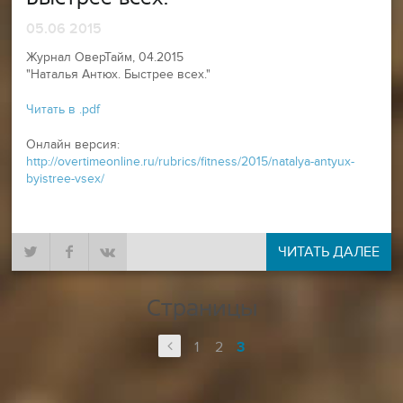
05.06 2015
Журнал ОверТайм, 04.2015
"Наталья Антюх. Быстрее всех."
Читать в .pdf
Онлайн версия:
http://overtimeonline.ru/rubrics/fitness/2015/natalya-antyux-
byistree-vsex/
ЧИТАТЬ ДАЛЕЕ
Страницы
1
2
3