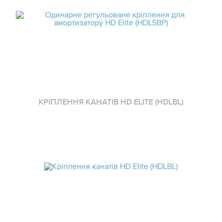
КРІПЛЕННЯ КАНАТІВ HD ELITE (HDLBL)