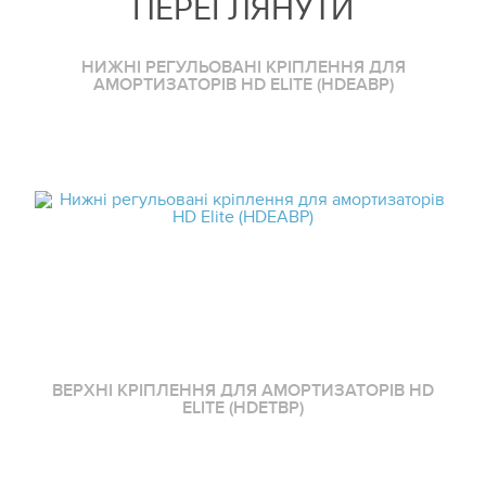
ПЕРЕГЛЯНУТИ
НИЖНІ РЕГУЛЬОВАНІ КРІПЛЕННЯ ДЛЯ
АМОРТИЗАТОРІВ HD ELITE (HDEABP)
ВЕРХНІ КРІПЛЕННЯ ДЛЯ АМОРТИЗАТОРІВ HD
ELITE (HDETBP)