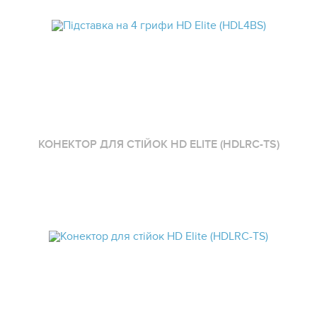
КОНЕКТОР ДЛЯ СТІЙОК HD ELITE (HDLRC-TS)