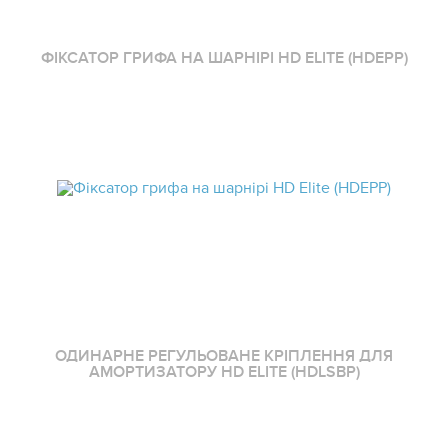
ФІКСАТОР ГРИФА НА ШАРНІРІ HD ELITE (HDEPP)
ОДИНАРНЕ РЕГУЛЬОВАНЕ КРІПЛЕННЯ ДЛЯ
АМОРТИЗАТОРУ HD ELITE (HDLSBP)