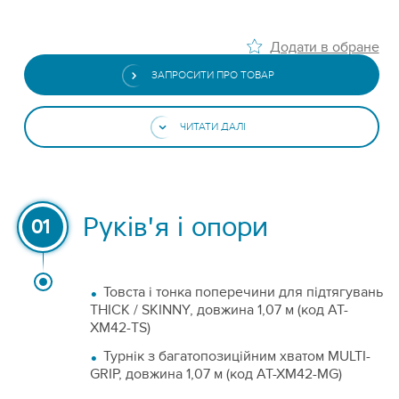
Додати в обране
ЗАПРОСИТИ ПРО ТОВАР
ЧИТАТИ ДАЛІ
Руків'я і опори
01
Товста і тонка поперечини для підтягувань
THICK / SKINNY, довжина 1,07 м (код AT-
XM42-TS)
Турнік з багатопозиційним хватом MULTI-
GRIP, довжина 1,07 м (код AT-XM42-MG)