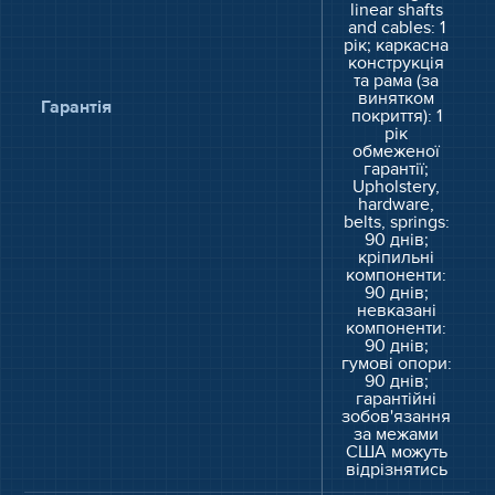
linear shafts
and cables: 1
рік; каркасна
конструкція
та рама (за
винятком
Гарантія
покриття): 1
рік
обмеженої
гарантії;
Upholstery,
hardware,
belts, springs:
90 днів;
кріпильні
компоненти:
90 днів;
невказані
компоненти:
90 днів;
гумові опори:
90 днів;
гарантійні
зобов'язання
за межами
США можуть
відрізнятись