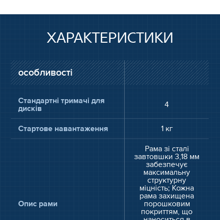
ХАРАКТЕРИСТИКИ
особливості
Стандартні тримачі для
4
дисків
Стартове навантаження
1 кг
Рама зі сталі
завтовшки 3,18 мм
забезпечує
максимальну
структурну
міцність; Кожна
рама захищена
Опис рами
порошковим
покриттям, що
наноситься в