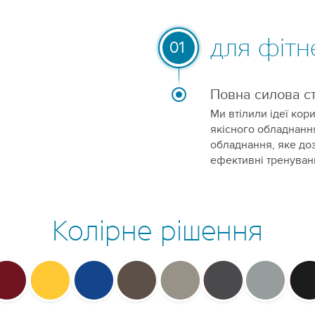
для фітн
01
Повна силова с
Ми втілили ідеї кор
якісного обладнання
обладнання, яке доз
ефективні тренуванн
Колірне рішення