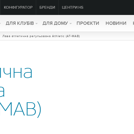
КОНФІГУРАТОР
БРЕНДИ
ЦЕНТРИ HS
ДЛЯ КЛУБІВ
ДЛЯ ДОМУ
ПРОЄКТИ
НОВИНИ
 Лава атлетична регульована Athletic (AT-MAB)
ична
а
-MAB)