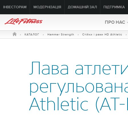
ІНВЕСТОРАМ
МОДЕРНІЗАЦІЯ
ДОМАШНІЙ ЗАЛ
ПІДТРИМКА
ПРО HAC
›
КАТАЛОГ
›
Hammer Strength
›
Стійки і рами HD Athletic
›
Лава атлет
регульован
Athletic (AT