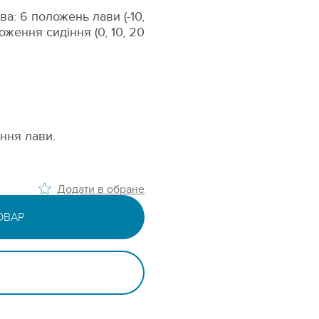
а: 6 положень лави (-10,
ложення сидіння (0, 10, 20
ння лави.
Додати в обране
ОВАР