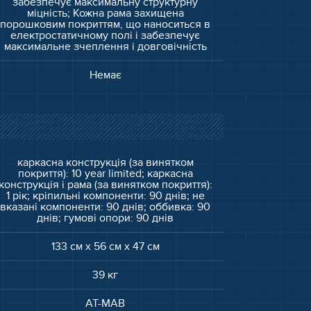
забезпечує максимальну структурну
міцність; Кожна рама захищена
порошковим покриттям, що наноситься в
електростатичному полі і забезпечує
максимальне зчеплення і довговічність
Немає
каркасна конструкція (за винятком
покриття): 10 year limited; каркасна
конструкція і рама (за винятком покриття):
1 рік; кріпильні компоненти: 90 днів; не
вказані компоненти: 90 днів; оббивка: 90
днів; гумові опори: 90 днів
133 см x 56 см x 47 см
39 кг
AT-MAB