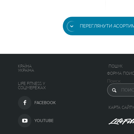
ПЕРЕГЛЯНУТИ АСОРТИ
КРАЇНА
ПОШУК
УКРАЇНА
ФОРМА ПОИС
Поиск
LIFE FITNESS У
СОЦМЕРЕЖАХ
FACEBOOK
КАРТА САЙТ
YOUTUBE