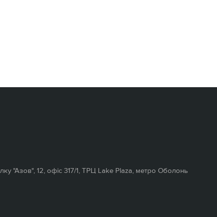
полку "Азов", 12, офіс 317/1, ТРЦ Lake Plaza, метро Оболонь