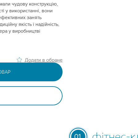
имали чудову конструкцію,
ті у використанні, вони
ефективних занять
иційну якість і надійність,
дера у виробництві
Додати в обране
ОВАР
фітнес-к
01