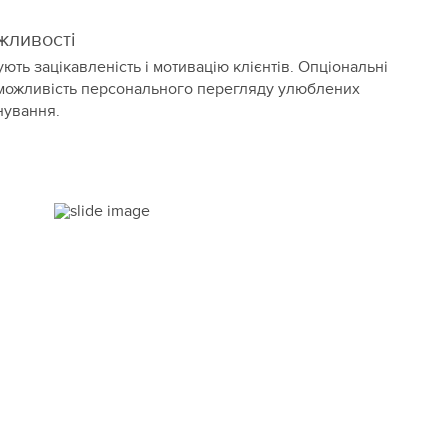
жливості
ть зацікавленість і мотивацію клієнтів. Опціональні
 можливість персонального перегляду улюблених
нування.