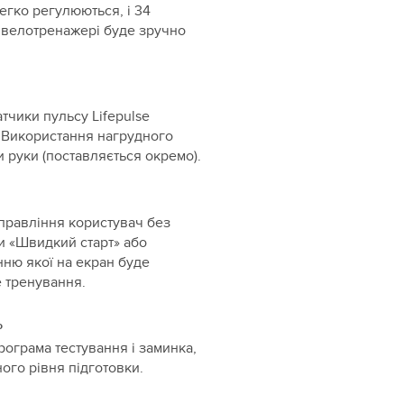
гко регулюються, і 34
 велотренажері буде зручно
тчики пульсу Lifepulse
. Використання нагрудного
и руки (поставляється окремо).
правління користувач без
и «Швидкий старт» або
ню якої на екран буде
 тренування.
ь
програма тестування і заминка,
ого рівня підготовки.