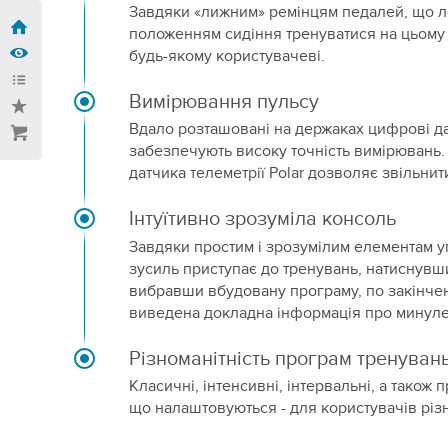
Завдяки «лижним» ремінцям педалей, що ле
положенням сидіння тренуватися на цьому
будь-якому користувачеві.
Вимірювання пульсу
Вдало розташовані на держаках цифрові да
забезпечують високу точність вимірювань
датчика телеметрії Polar дозволяє звільнит
Інтуїтивно зрозуміла консоль
Завдяки простим і зрозумілим елементам у
зусиль приступає до тренувань, натиснувш
вибравши вбудовану програму, по закінчен
виведена докладна інформація про минуле
Різноманітність програм тренуван
Класичні, інтенсивні, інтервальні, а також 
що налаштовуються - для користувачів різн