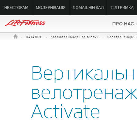
ІНВЕСТОРАМ
МОДЕРНІЗАЦІЯ
ДОМАШНІЙ ЗАЛ
ПІДТРИМКА
ПРО HAC
›
КАТАЛОГ
›
Кардіотренажери за типами
›
Велотренажери L
Вертикаль
велотрена
Activate