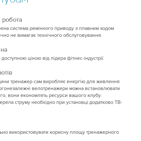
а робота
ена система ремінного приводу з плавним ходом
ично не вимагає технічного обслуговування.
іна
за доступною ціною від лідера фітнес-індустрії.
ротів
дини тренажер сам виробляє енергію для живлення
нергонезалежні велотренажери можна встановлювати
ого, вони економлять ресурси вашого клубу.
ерела струму необхідно при установці додатково ТВ-
ьно використовувати корисну площу тренажерного