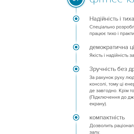
Надійність і тих
Спеціально розробл
працює тихо і практ
демократична ц
Якість і надійність 
Зручність без д
За рахунок руху лю
консолі, тому ці е
де завгодно. Крім т
(Підключення до дж
екрану).
компактність
Дозволить раціонал
залу.