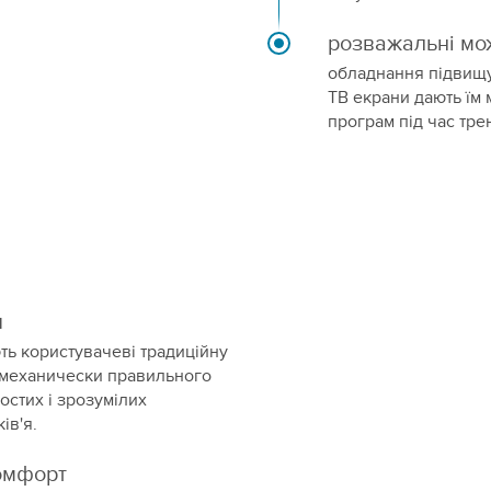
розважальні мо
обладнання підвищую
ТВ екрани дають їм
програм під час тре
я
ть користувачеві традиційну
иомеханически правильного
остих і зрозумілих
ів'я.
омфорт