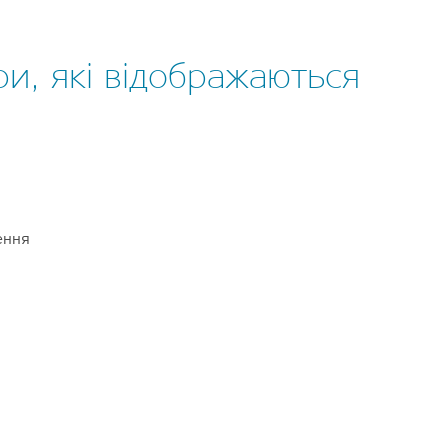
и, які відображаються
і
ення