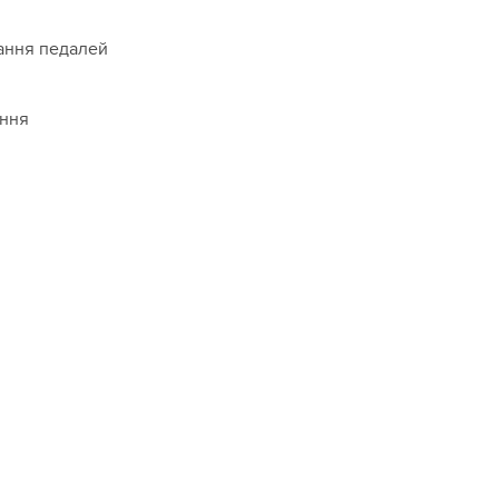
ання педалей
ання