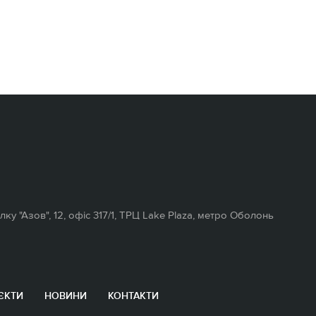
полку "Азов", 12, офіс 317/1, ТРЦ Lake Plaza, метро Оболонь
ЄКТИ
НОВИНИ
КОНТАКТИ